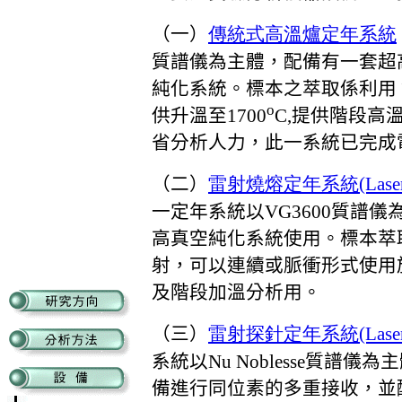
（一）
傳統式高溫爐定年系統
質譜儀為主體，配備有一套超
純化系統。標本之萃取係利用
o
供升溫至
1700
C
,
提供階段高
省分析人力，此一系統已完成
（二）
雷射燒熔定年系統
(Lase
一定年系統以
VG3600
質譜儀
高真空純化系統使用。標本萃
射，可以連續或脈衝形式使用
及階段加溫分析用。
（三）
雷射探針定年系統
(Lase
系統以
Nu Noblesse
質譜儀為主
備進行同位素的多重接收，並